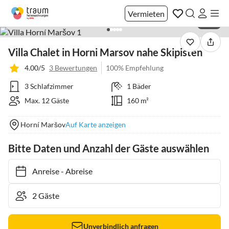
Vermieten
1 / 27
Villa Chalet in Horni Marsov nahe Skipisten
4.00/5
3 Bewertungen
100% Empfehlung
3 Schlafzimmer
1 Bäder
Max. 12 Gäste
160 m²
Horní Maršov
Auf Karte anzeigen
Bitte Daten und Anzahl der Gäste auswählen
Anreise
-
Abreise
Unverbindlich anfragen