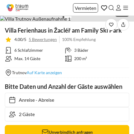
Vermieten
1 / 36
Villa Ferienhaus in Žacléř am Family Ski Park
4.00/5
5 Bewertungen
100% Empfehlung
6 Schlafzimmer
3 Bäder
Max. 14 Gäste
200 m²
Trutnov
Auf Karte anzeigen
Bitte Daten und Anzahl der Gäste auswählen
Anreise
-
Abreise
Unverbindlich anfragen