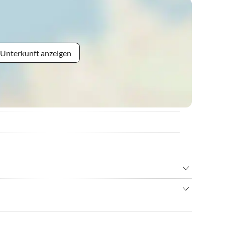
 Unterkunft anzeigen
•
Kureinrichtung
immen
•
Tennis
sche Stadt, die für ihr reiches kulturelles Erbe und ihr
•
Wassersport
Der Spitzname „Stadt der Trüffel“ verdankt die Stadt der
warzen Trüffel, die in den umliegenden Wäldern gefunden