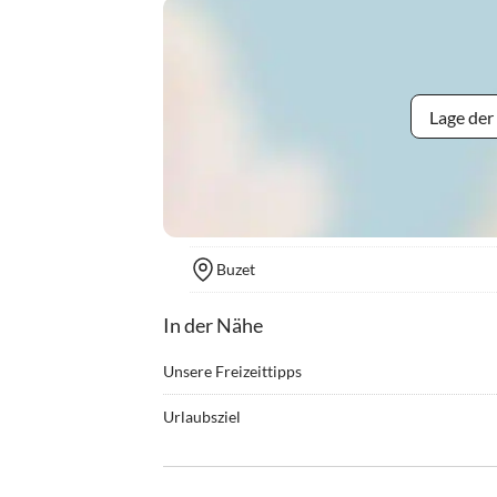
Lage der
Buzet
In der Nähe
Unsere Freizeittipps
•
Fitness
•
Golf
Urlaubsziel
•
Outlet-Shopping
•
Schw
Buzet liegt im Herzen Istriens und ist eine maleri
•
Wandern
einzigartiges gastronomisches Erbe bekannt ist. 
außergewöhnlichen Qualität der weißen und sch