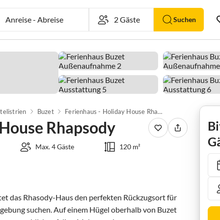
Anreise
-
Abreise
Suchen
telistrien
Buzet
Ferienhaus - Holiday House Rhapsody
y House Rhapsody
Bi
Gä
Max. 4 Gäste
120 m²
etet das Rhasody-Haus den perfekten Rückzugsort für 
Umgebung suchen. Auf einem Hügel oberhalb von Buzet 