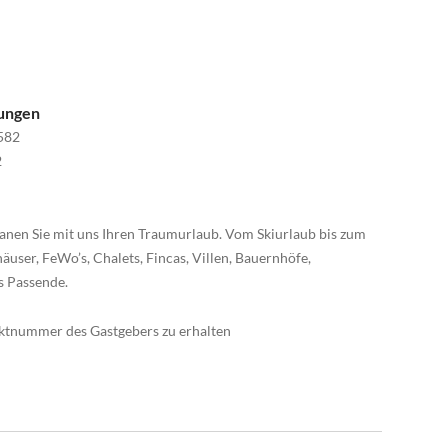
nungen
582
2
anen Sie mit uns Ihren Traumurlaub. Vom Skiurlaub bis zum
äuser, FeWo’s, Chalets, Fincas, Villen, Bauernhöfe,
s Passende.
taktnummer des Gastgebers zu erhalten