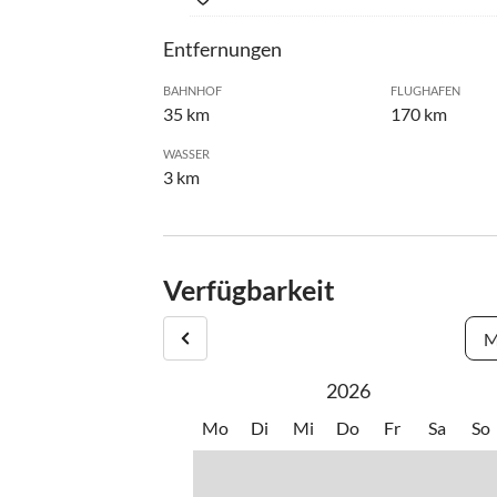
Entfernungen
BAHNHOF
FLUGHAFEN
35 km
170 km
WASSER
3 km
Verfügbarkeit
M
2026
Mo
Di
Mi
Do
Fr
Sa
So