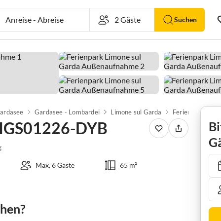
Anreise
-
Abreise
Suchen
ardasee
Gardasee - Lombardei
Limone sul Garda
: IGS01226-DYB
Bi
Gä
g
Max. 6 Gäste
65 m²
chen?