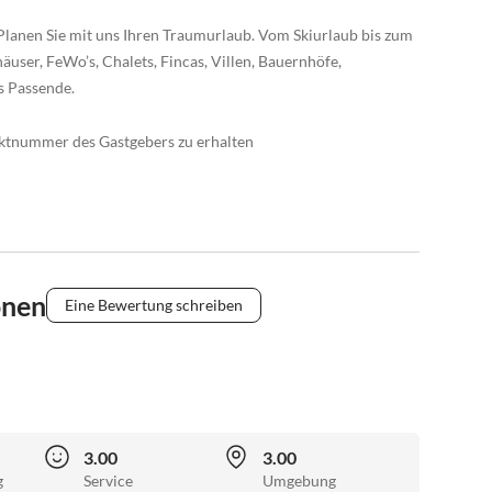
Planen Sie mit uns Ihren Traumurlaub. Vom Skiurlaub bis zum
äuser, FeWo’s, Chalets, Fincas, Villen, Bauernhöfe,
s Passende.
taktnummer des Gastgebers zu erhalten
onen
Eine Bewertung schreiben
3.00
3.00
g
Service
Umgebung