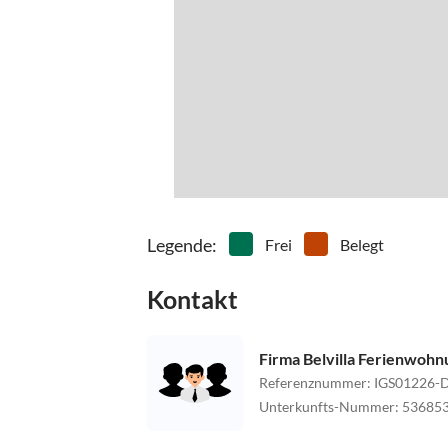
Legende
:
Frei
Belegt
Kontakt
Firma Belvilla Ferienwoh
Referenznummer
:
IGS01226-
Unterkunfts-Nummer
:
53685