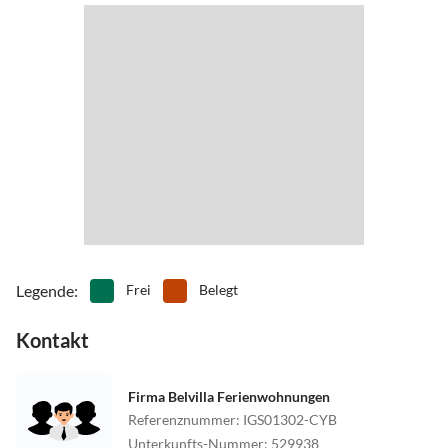
Legende
:
Frei
Belegt
Kontakt
Firma Belvilla Ferienwohnungen
Referenznummer
:
IGS01302-CYB
Unterkunfts-Nummer
:
529938