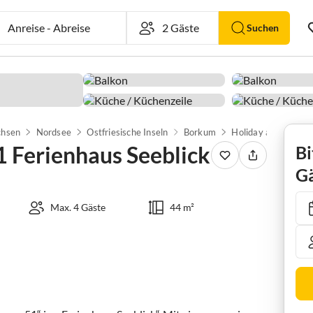
Anreise
-
Abreise
Suchen
chsen
Nordsee
Ostfriesische Inseln
Borkum
 Ferienhaus Seeblick
Bi
Gä
Max. 4 Gäste
44 m²