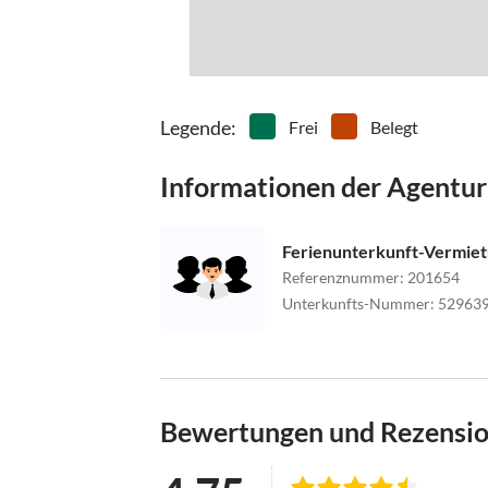
Legende
:
Frei
Belegt
Informationen der Agentur
Ferienunterkunft-Vermie
Referenznummer
:
201654
Unterkunfts-Nummer
:
52963
Bewertungen und Rezensi