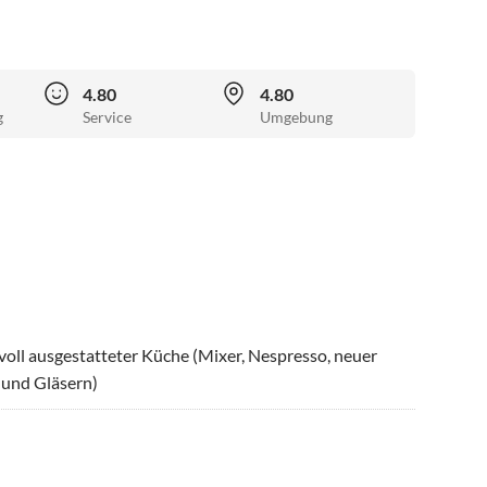
4.80
4.80
g
Service
Umgebung
oll ausgestatteter Küche (Mixer, Nespresso, neuer
 und Gläsern)