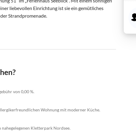
ung 51“ im „Ferienhaus Seeblick“. Mit einem sonnigen 
er liebevollen Einrichtung ist sie ein gemütliches 
 der Strandpromenade.

chen?
gebühr von 0,00 %.
, allergikerfreundlichen Wohnung mit moderner Küche.
 nahegelegenen Kletterpark Nordsee.