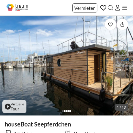
Vermieten
Virtuelle
1 / 13
Tour
houseBoat Seepferdchen