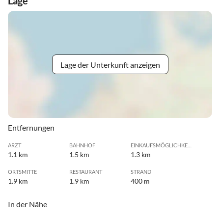
Lage
Lage der Unterkunft anzeigen
Entfernungen
ARZT
BAHNHOF
EINKAUFSMÖGLICHKEIT
1.1 km
1.5 km
1.3 km
ORTSMITTE
RESTAURANT
STRAND
1.9 km
1.9 km
400 m
In der Nähe