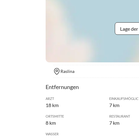
Lage der
Raslina
Entfernungen
ARZT
EINKAUFSMÖGLIC
18 km
7 km
ORTSMITTE
RESTAURANT
8 km
7 km
WASSER