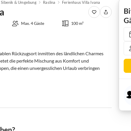
Sibenik & Umgebung
Raslina
Ferienhaus Villa Ivana
na
Bi
Gä
Max. 4 Gäste
100 m²
blen Rückzugsort inmitten des ländlichen Charmes 
bietet die perfekte Mischung aus Komfort und 
ppen, die einen unvergesslichen Urlaub verbringen 
chen?