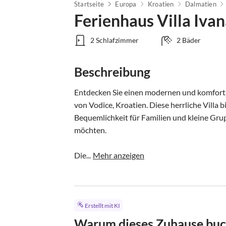
Startseite
Europa
Kroatien
Dalmatien
Ferienhaus Villa Iva
2 Schlafzimmer
2 Bäder
Beschreibung
Entdecken Sie einen modernen und komforta
von Vodice, Kroatien. Diese herrliche Villa 
Bequemlichkeit für Familien und kleine Gru
möchten.

Die...
Mehr anzeigen
Erstellt mit KI
Warum dieses Zuhause bu