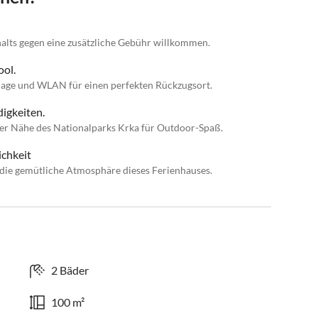
alts gegen eine zusätzliche Gebühr willkommen.
ool.
nlage und WLAN für einen perfekten Rückzugsort.
igkeiten.
der Nähe des Nationalparks Krka für Outdoor-Spaß.
chkeit
die gemütliche Atmosphäre dieses Ferienhauses.
2 Bäder
100 m²