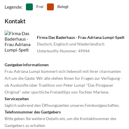
•
Rafting
•
Reiten
Legende
:
Frei
Belegt
•
Rodeln
•
Rudern
•
Schifffahrt/Bootstour
•
Schlittschuhlaufen
Kontakt
•
Schnorcheln
•
Schwimmen
•
Segelfliegen
•
Segeln
Firma Das Baderhaus - Frau Adriana Lumpi-Spelt
•
Sehenswürdigkeiten
•
Ski-Alpin
Deutsch, Englisch und Niederländisch
•
Ski-Langlauf
•
Snowboard
Unterkunfts-Nummer
:
49944
•
Sommerrodelbahn
•
Spielplatz
•
Squash
•
Surfen
Gastgeberinformationen
•
Tanzen
•
Tauchen
Frau Adriana Lumpi kümmert sich liebevoll mit ihrer charmanten
•
Tennis
•
Theater
Art um die Gäste. Wir alle stehen Ihnen für Fragen zur Verfügung -
•
Thermalbäder
•
Tischtennis
ob Auskünfte über Tradition von Peter Lumpi "Das Pinzgauer
•
Tretbootfahren
•
Vögel beobachten
Original" oder sportliche Freizeittips von Tochter Marlene.
•
Volleyball
•
Wakeboarden
Servicezeiten
•
Wandern
•
Wasserski
täglich während den Öffnungszeiten unseres Feinkostgeschäftes.
•
Wassersport
•
Water-Tubing
Telefonnummer des Gastgebers
•
Wattwandern
•
Weinprobe
Bitte geben Sie weitere Details ein, um die Kontaktnummer des
•
Wellness
•
Windsurfen
Gastgebers zu erhalten
•
Zelten
•
Zoo