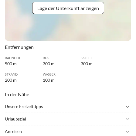
Lage der Unterkunft anzeigen
Entfernungen
BAHNHOF
BUS
SKILIFT
500 m
300 m
300 m
STRAND
WASSER
200 m
100 m
In der Nähe
Unsere Freizeittipps
•
Angeln
•
Badminton
Urlaubsziel
•
Ballonfahren
•
Basketball
Zentrale Lage, mitten in der Fußgängerzone, nur 100 Meter vom
•
Beachvolleyball
•
Bergsteigen
Anreisen
See entfernt. Restaurants, nette Cafés und tolle Geschäfte gleich in