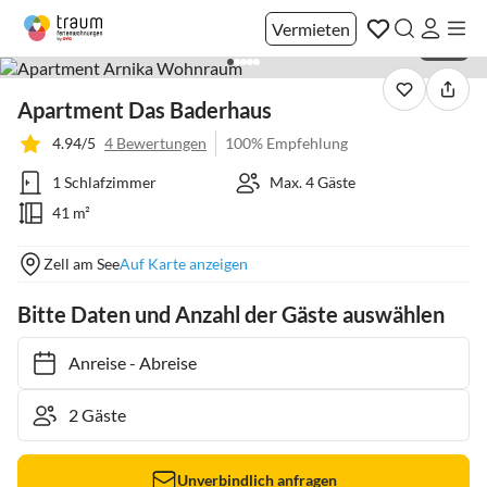
Vermieten
1 / 20
Apartment Das Baderhaus
4.94/5
4 Bewertungen
100% Empfehlung
1 Schlafzimmer
Max. 4 Gäste
41 m²
Zell am See
Auf Karte anzeigen
Bitte Daten und Anzahl der Gäste auswählen
Anreise
-
Abreise
Unverbindlich anfragen