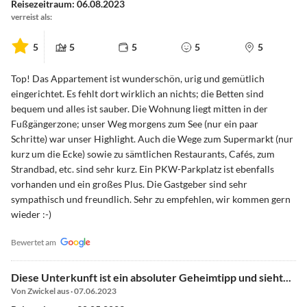
Reisezeitraum: 06.08.2023
verreist als:
5
5
5
5
5
Top! Das Appartement ist wunderschön, urig und gemütlich
eingerichtet. Es fehlt dort wirklich an nichts; die Betten sind
bequem und alles ist sauber. Die Wohnung liegt mitten in der
Fußgängerzone; unser Weg morgens zum See (nur ein paar
Schritte) war unser Highlight. Auch die Wege zum Supermarkt (nur
kurz um die Ecke) sowie zu sämtlichen Restaurants, Cafés, zum
Strandbad, etc. sind sehr kurz. Ein PKW-Parkplatz ist ebenfalls
vorhanden und ein großes Plus. Die Gastgeber sind sehr
sympathisch und freundlich. Sehr zu empfehlen, wir kommen gern
wieder :-)
Bewertet am
Diese Unterkunft ist ein absoluter Geheimtipp und sieht...
Von Zwickel aus · 07.06.2023