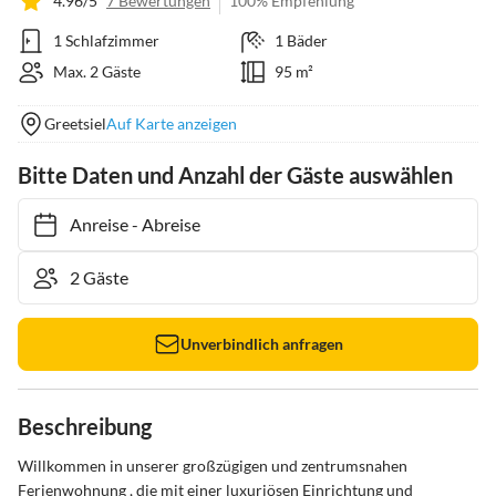
4.96/5
7 Bewertungen
100% Empfehlung
1 Schlafzimmer
1 Bäder
Max. 2 Gäste
95 m²
Greetsiel
Auf Karte anzeigen
Bitte Daten und Anzahl der Gäste auswählen
Anreise
-
Abreise
Unverbindlich anfragen
Beschreibung
Willkommen in unserer großzügigen und zentrumsnahen 
Ferienwohnung , die mit einer luxuriösen Einrichtung und 