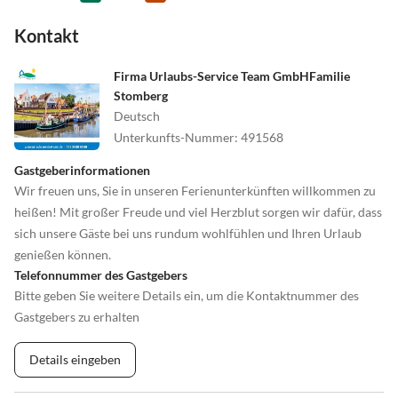
•
Surfen
•
Tanzen
Kontakt
•
Tauchen
•
Tennis
•
Theater
•
Thermalbäder
•
Tischtennis
•
Tretbootfahren
Firma Urlaubs-Service Team GmbHFamilie
Stomberg
•
Vögel beobachten
•
Volleyball
Deutsch
•
Wale beobachten
•
Wandern
Unterkunfts-Nummer
:
491568
•
Wasserski
•
Wassersport
•
Wattwandern
•
Weinprobe
Gastgeberinformationen
•
Wellness
•
Windsurfen
Wir freuen uns, Sie in unseren Ferienunterkünften willkommen zu
•
Zelten
•
Zoo
heißen! Mit großer Freude und viel Herzblut sorgen wir dafür, dass
sich unsere Gäste bei uns rundum wohlfühlen und Ihren Urlaub
genießen können.
Telefonnummer des Gastgebers
Bitte geben Sie weitere Details ein, um die Kontaktnummer des
Gastgebers zu erhalten
Details eingeben