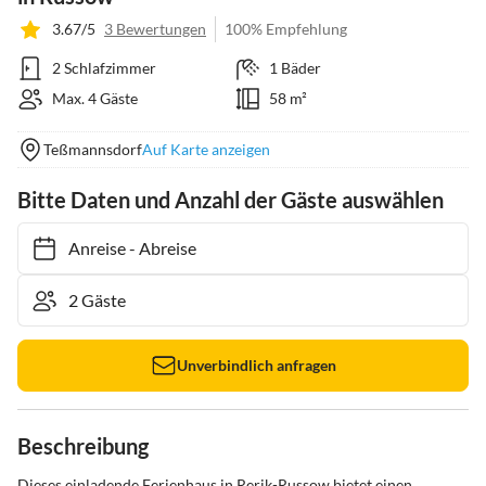
3.67/5
3 Bewertungen
100% Empfehlung
2 Schlafzimmer
1 Bäder
Max. 4 Gäste
58 m²
Teßmannsdorf
Auf Karte anzeigen
Bitte Daten und Anzahl der Gäste auswählen
Anreise
-
Abreise
Unverbindlich anfragen
Beschreibung
Dieses einladende Ferienhaus in Rerik-Russow bietet einen 