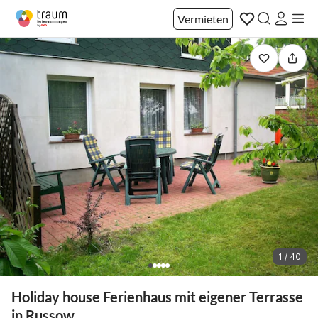
Vermieten
1 / 40
Holiday house Ferienhaus mit eigener Terrasse
in Russow