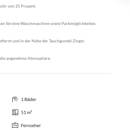
bühr von 25 Prozent.
t
en Sie eine Waschmaschine sowie Parkmöglichkeiten.
tfernt und in der Nähe der Tauchgondel Zingst.
 die angenehme Atmosphäre.
1 Bäder
51 m²
Fernseher