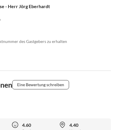
e - Herr Jörg Eberhardt
9
taktnummer des Gastgebers zu erhalten
onen
Eine Bewertung schreiben
4.60
4.40