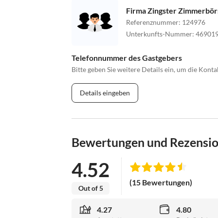
Firma Zingster Zimmerbörs
Referenznummer
:
124976
Unterkunfts-Nummer
:
46901
Telefonnummer des Gastgebers
Bitte geben Sie weitere Details ein, um die Kon
Details eingeben
Bewertungen und Rezensi
4.52
(15 Bewertungen)
Out of 5
4.27
4.80