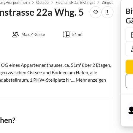
urg-Vorpommern
Ostsee
Fischland-Darß-Zingst
Zingst
strasse 22a Whg. 5
Bi
Gä
Max. 4 Gäste
51 m²
OG eines Appartementhauses, ca. 51m² über 2 Etagen, 
legen zwischen Ostsee und Bodden am Hafen, alle 
dabstellraum, 1 PKW-Stellplatz Nr....
Mehr anzeigen
chen?