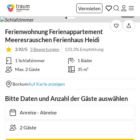
Vermieten
1 / 20
Ferienwohnung Ferienappartement
Meeresrauschen Ferienhaus Heidi
3.92/5
3 Bewertungen
133.3% Empfehlung
1 Schlafzimmer
1 Bäder
Max. 2 Gäste
35 m²
Borkum
Auf Karte anzeigen
Bitte Daten und Anzahl der Gäste auswählen
Anreise
-
Abreise