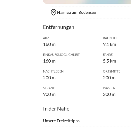
Hagnau am Bodensee
Entfernungen
ARZT
BAHNHOF
160 m
9.1 km
EINKAUFSMÖGLICHKEIT
FÄHRE
160 m
5.5 km
NACHTLEBEN
ORTSMITTE
200 m
200 m
STRAND
WASSER
900 m
300 m
In der Nähe
Unsere Freizeittipps
•
Erlebnisbad
•
Fahrr