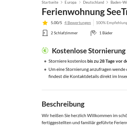
Startseite
Europa
Deutschland
Baden-Wü
Ferienwohnung SeeT
5.00/5
4 Bewertungen
100% Empfehlun
2 Schlafzimmer
1 Bäder
Kostenlose Stornierung
•
Storniere kostenlos
bis zu 28 Tage vor
•
Um eine Stornierung anzufragen wende di
findest die Kontaktdetails direkt im Inse
Beschreibung
Wir heißen Sie herzlich Willkommen im sc
fertiggestellten und familiär geführte Ferie