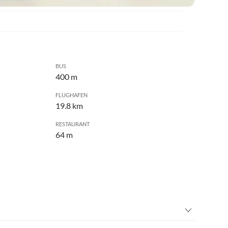
BUS
400 m
FLUGHAFEN
19.8 km
RESTAURANT
64 m
adverleih
•
Fitness