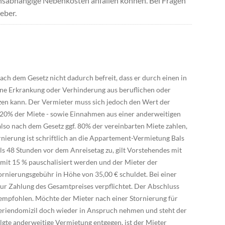
uchsabhängige Nebenkosten anfallen können. Bei Fragen
eber.
ach dem Gesetz nicht dadurch befreit, dass er durch einen in
eine Erkrankung oder Verhinderung aus beruflichen oder
zen kann. Der Vermieter muss sich jedoch den Wert der
20% der Miete - sowie Einnahmen aus einer anderweitigen
lso nach dem Gesetz ggf. 80% der vereinbarten Miete zahlen,
rnierung ist schriftlich an die Appartement-Vermietung Bals
als 48 Stunden vor dem Anreisetag zu, gilt Vorstehendes mit
it 15 % pauschalisiert werden und der Mieter der
rnierungsgebühr in Höhe von 35,00 € schuldet. Bei einer
zur Zahlung des Gesamtpreises verpflichtet. Der Abschluss
 empfohlen. Möchte der Mieter nach einer Stornierung für
eriendomizil doch wieder in Anspruch nehmen und steht der
gte anderweitige Vermietung entgegen, ist der Mieter