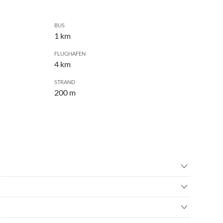
BUS
1 km
FLUGHAFEN
4 km
STRAND
200 m
inton
•
Basketball
schießen
•
Bowling
 Veranstaltungen zu bieten: Beginnend mit dem traditionellen
nisbad
•
Fahrradverleih
roßartigen Open Air Silvester-Party auf der Promenade in
s
•
Geocaching
omenade ca. 200 m.