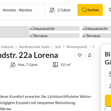
Anreise
-
Abreise
Suchen
-Holstein
Nordfriesische Inseln
Sylt
Wenningstedt
ndstr. 22a Lorena
Bi
Gä
Max. 7 Gäste
155 m²
onderer Komfort erwarten Sie. Lichtdurchfluteter Wohn- 
ßzügigem Essplatz mit bequemer Bestuhlung.

Wärme.
