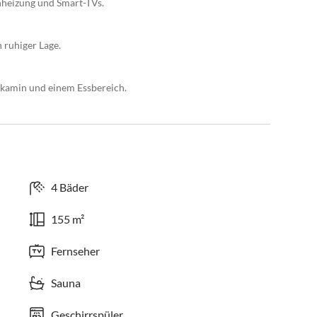
nheizung und Smart-TVs.
 ruhiger Lage.
skamin und einem Essbereich.
4 Bäder
155 m²
Fernseher
Sauna
Geschirrspüler