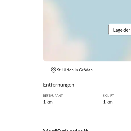
Lage der
St. Ulrich in Gröden
Entfernungen
RESTAURANT
SKILIFT
1 km
1 km