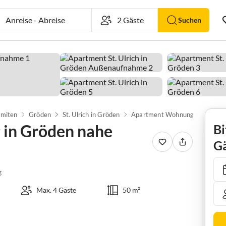
Anreise
-
Abreise
Suchen
omiten
Gröden
St. Ulrich in Gröden
in Gröden nahe
Bi
Gä
g
Max. 4 Gäste
50 m²