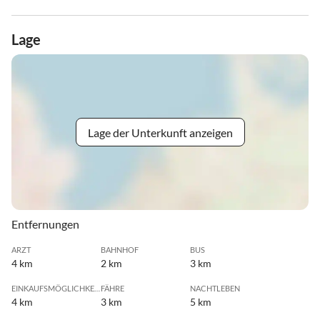
Lage
Lage der Unterkunft anzeigen
Entfernungen
ARZT
BAHNHOF
BUS
4 km
2 km
3 km
EINKAUFSMÖGLICHKEIT
FÄHRE
NACHTLEBEN
4 km
3 km
5 km