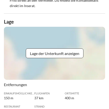
Frist direkt an den Vermieter. Du findest die Kontaktdetails
direkt im Inserat.
Lage
Lage der Unterkunft anzeigen
Entfernungen
EINKAUFSMÖGLICHKEIT
FLUGHAFEN
ORTSMITTE
150 m
37 km
400 m
RESTAURANT
STRAND