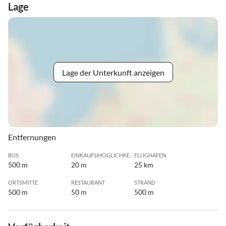
Lage
Lage der Unterkunft anzeigen
Entfernungen
BUS
EINKAUFSMÖGLICHKEIT
FLUGHAFEN
500 m
20 m
25 km
ORTSMITTE
RESTAURANT
STRAND
500 m
50 m
500 m