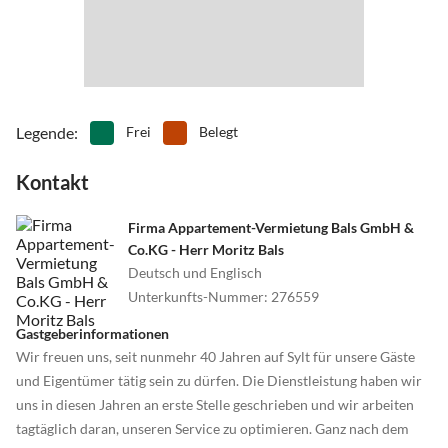
•
Schnorcheln
•
Schwimmen
•
Segelfliegen
•
Segeln
•
Sehenswürdigkeiten
•
Spielplatz
•
Surfen
•
Tanzen
•
Tauchen
•
Tennis
•
Theater
•
Thermalbäder
Legende
:
Frei
Belegt
•
Tischtennis
•
Tretbootfahren
Kontakt
•
Vögel beobachten
•
Volleyball
•
Wale beobachten
•
Wasserski
•
Wassersport
•
Wattwandern
Firma Appartement-Vermietung Bals GmbH &
Co.KG - Herr Moritz Bals
•
Weinprobe
•
Wellness
Deutsch und Englisch
•
Windsurfen
•
Zelten
Unterkunfts-Nummer
:
276559
•
Zoo
Gastgeberinformationen
Wir freuen uns, seit nunmehr 40 Jahren auf Sylt für unsere Gäste
und Eigentümer tätig sein zu dürfen. Die Dienstleistung haben wir
uns in diesen Jahren an erste Stelle geschrieben und wir arbeiten
tagtäglich daran, unseren Service zu optimieren. Ganz nach dem