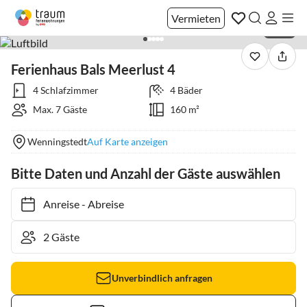
Vermieten
1 / 38
Ferienhaus Bals Meerlust 4
4 Schlafzimmer
4 Bäder
Max. 7 Gäste
160 m²
Wenningstedt
Auf Karte anzeigen
Bitte Daten und Anzahl der Gäste auswählen
Anreise
-
Abreise
Unverbindlich anfragen