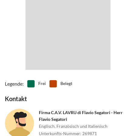
•
Tennis
•
Tretbootfahren
mehr.
•
Vögel beobachten
•
Wandern
•
Wasserski
•
Wassersport
•
Weinprobe
•
Windsurfen
Legende
:
Frei
Belegt
Kontakt
Firma C.A.V. LAVRU di Flavio Segatori - Herr
Flavio Segatori
Englisch, Französisch und Italienisch
Unterkunfts-Nummer
:
269871