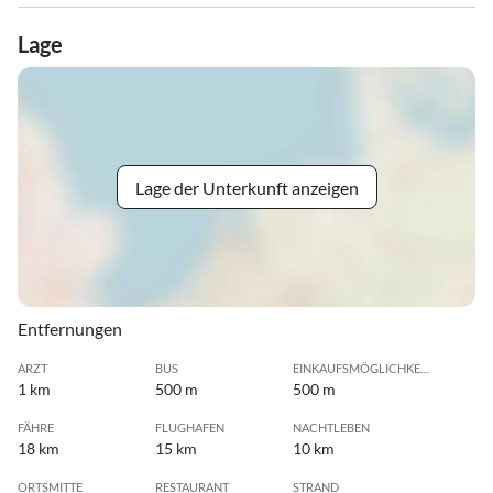
Lage
Lage der Unterkunft anzeigen
Entfernungen
ARZT
BUS
EINKAUFSMÖGLICHKEIT
1 km
500 m
500 m
FÄHRE
FLUGHAFEN
NACHTLEBEN
18 km
15 km
10 km
ORTSMITTE
RESTAURANT
STRAND