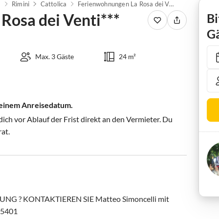
a
Rimini
Cattolica
Ferienwohnungen La Rosa dei Venti***
Rosa dei Venti***
Bi
Gä
Max. 3 Gäste
24 m²
 deinem Anreisedatum.
ch vor Ablauf der Frist direkt an den Vermieter. Du
rat.
G ? KONTAKTIEREN SIE Matteo Simoncelli mit 
5401
