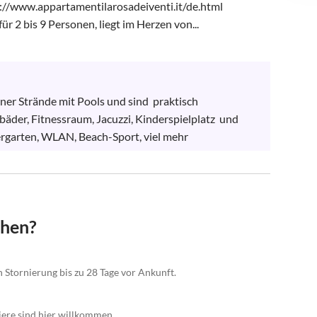
://www.appartamentilarosadeiventi.it/de.html

ür 2 bis 9 Personen, liegt im Herzen von...
ner Strände mit Pools und sind  praktisch 
der, Fitnessraum, Jacuzzi, Kinderspielplatz  und 
rgarten, WLAN, Beach-Sport, viel mehr
chen?
n Stornierung bis zu 28 Tage vor Ankunft.
iere sind hier willkommen.