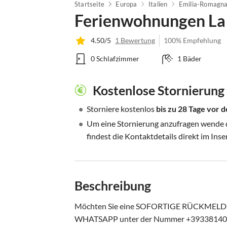
Startseite
Europa
Italien
Emilia-Romagn
Ferienwohnungen La 
4.50/5
1 Bewertung
100% Empfehlung
0 Schlafzimmer
1 Bäder
Kostenlose Stornierung
•
Storniere kostenlos
bis zu 28 Tage vor
•
Um eine Stornierung anzufragen wende di
findest die Kontaktdetails direkt im Inse
Beschreibung
Möchten Sie eine SOFORTIGE RÜCKMELDUN
WHATSAPP unter der Nummer +39338140