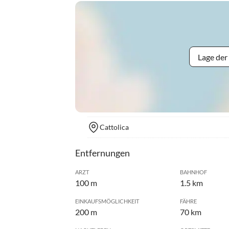
Lage der
Cattolica
Entfernungen
ARZT
BAHNHOF
100 m
1.5 km
EINKAUFSMÖGLICHKEIT
FÄHRE
200 m
70 km