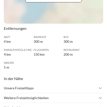
Entfernungen
ARZT
BAHNHOF
BUS
4 km
300 m
300 m
EINKAUFSMÖGLICHKEIT
FLUGHAFEN
RESTAURANT
4 km
150 km
200 m
WASSER
5 m
In der Nähe
Unsere Freizeittipps
•
Angeln
•
Beachvolleyball
Weitere Freizeitmöglichkeiten
•
Fitness
•
Freibad
Siehe auch: www.roedermuehle.de