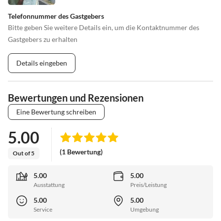
•
Wakeboarden
•
Wandern
Telefonnummer des Gastgebers
•
Wasserski
•
Wassersport
Bitte geben Sie weitere Details ein, um die Kontaktnummer des
•
Water-Tubing
•
Wattwandern
Gastgebers zu erhalten
•
Weinprobe
•
Windsurfen
•
Zelten
Details eingeben
Bewertungen und Rezensionen
Eine Bewertung schreiben
5.00
(1 Bewertung)
Out of 5
5.00
5.00
Ausstattung
Preis/Leistung
5.00
5.00
Service
Umgebung