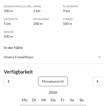
EINKAUFSMÖGLICHKEIT
FÄHRE
FLUGHAFEN
500 m
5 km
9 km
ORTSMITTE
RESTAURANT
STRAND
5 km
200 m
500 m
WASSER
500 m
In der Nähe
Unsere Freizeittipps
•
Angeln
•
Badminton
•
Basketball
•
Beachvolleyball
Verfügbarkeit
•
Bergsteigen
•
Bogenschießen
•
Bowling
•
Casino
Monatsansicht
•
Cross Motorrad
•
Delphine beobachten
•
Erlebnisbad
•
Fahrradverleih
2026
•
Fallschirm springen
•
Fitness
Mo
Di
Mi
Do
Fr
Sa
So
•
Freibad
•
Freizeitpark