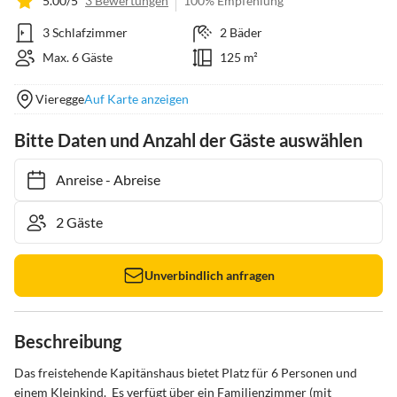
5.00/5
3 Bewertungen
100% Empfehlung
3 Schlafzimmer
2 Bäder
Max. 6 Gäste
125 m²
Vieregge
Auf Karte anzeigen
Bitte Daten und Anzahl der Gäste auswählen
Anreise
-
Abreise
Unverbindlich anfragen
Beschreibung
Das freistehende Kapitänshaus bietet Platz für 6 Personen und 
einem Kleinkind.  Es verfügt über ein Familienzimmer (mit 