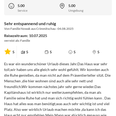
5.00
5.00
Service
Umgebung
Sehr entspannend und ruhig
Von Familie Nowak aus Crimmitschau · 04.08.2025
Reisezeitraum: 10.07.2025
verreist als: Familie
5
5
5
5
5
Es war ein wunderschöner Urlaub dieses Jahr.Das Haus war sehr
toll,wir haben uns alle gleich sehr wohl gefühlt. Wir konnten auch
die Ruhe genießen, da man nicht auf dem Präsentierteller sitzt. Die
Menschen ,die hier wohnen sind auch alle sehr nett und
freundlich.Wir kommen nächstes jahr sehr gerne wieder.Das
Kapitänshaus ist wirklich nur weiterzuempfehlen, da man als
Familie seine Ruhe hat und man sich richtig wohl fühlen kann . Das
Haus hat alles was man benötigt,was auch sehr wichtig ist und viel
Platz. Also wer wirklich Urlaub machen möchte ,da kann ich das
Haus echt nur empfehlen.Mein Mann war glücklich genauso wie