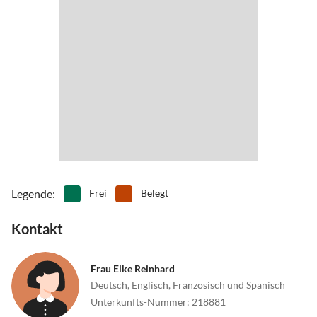
•
Theater
•
Vögel beobachten
•
Volleyball
•
Wandern
•
Windsurfen
•
Zelten
Legende
:
Frei
Belegt
Kontakt
Frau Elke Reinhard
Deutsch, Englisch, Französisch und Spanisch
Unterkunfts-Nummer
:
218881