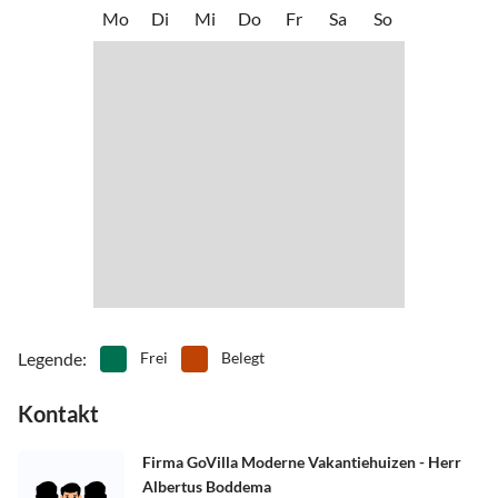
•
Rafting
•
Reiten
Mo
Di
Mi
Do
Fr
Sa
So
einen Nobel, der Insel Likör.
•
Rudern
•
Schwimmen
•
Segeln
•
Sehenswürdigkeiten
•
Spielplatz
•
Surfen
•
Tennis
•
Tischtennis
•
Vögel beobachten
•
Volleyball
•
Wakeboarden
•
Wandern
•
Wasserski
•
Wassersport
•
Wattwandern
•
Wellness
•
Windsurfen
•
Zelten
Legende
:
Frei
Belegt
Kontakt
Firma GoVilla Moderne Vakantiehuizen - Herr
Albertus Boddema