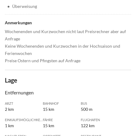
•
Überweisung
Anmerkungen
Wochenenden und Kurzwochen nicht laut Preisrechner aber auf
Anfrage
Keine Wochenenden und Kurzwochen in der Hochsaison und
Ferienwochen
Preise Ostern und Pfingsten auf Anfrage
Lage
Entfernungen
ARZT
BAHNHOF
BUS
2 km
15 km
500 m
EINKAUFSMÖGLICHKEIT
FÄHRE
FLUGHAFEN
1 km
15 km
122 km