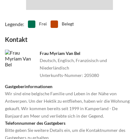
•
Tischtennis
•
Tretbootfahren
•
Vögel beobachten
•
Volleyball
•
Wakeboarden
•
Wandern
Legende
:
Frei
Belegt
•
Wasserski
•
Wassersport
•
Water-Tubing
•
Wattwandern
Kontakt
•
Wellness
•
Windsurfen
•
Zelten
•
Zoo
Frau Myriam Van Bel
Deutsch, Englisch, Französisch und
Niederländisch
Unterkunfts-Nummer
:
205080
Gastgeberinformationen
Wir sind eine belgische Familie und Leben in der Nähe von
Antwerpen. Um der Hektik zu entfliehen, haben wir die Wohnung
gekauft. Wir kommen bereits seit 1999 in Kamperland - De
Banjaard am Meer und verliebte sich in der Gegend.
Telefonnummer des Gastgebers
Bitte geben Sie weitere Details ein, um die Kontaktnummer des
Gastgebers zu erhalten