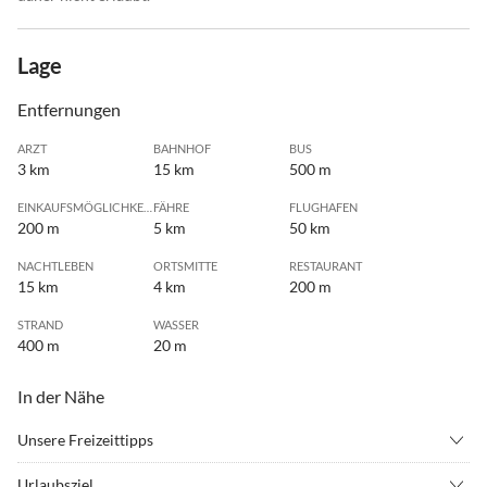
Lage
Entfernungen
ARZT
BAHNHOF
BUS
3 km
15 km
500 m
EINKAUFSMÖGLICHKEIT
FÄHRE
FLUGHAFEN
200 m
5 km
50 km
NACHTLEBEN
ORTSMITTE
RESTAURANT
15 km
4 km
200 m
STRAND
WASSER
400 m
20 m
In der Nähe
Unsere Freizeittipps
•
Angeln
•
Beachvolleyball
Urlaubsziel