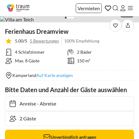
Vermieten
1 / 25
Ferienhaus Dreamview
5.00/5
5 Bewertungen
100% Empfehlung
4 Schlafzimmer
2 Bäder
Max. 8 Gäste
150 m²
Kamperland
Auf Karte anzeigen
Bitte Daten und Anzahl der Gäste auswählen
Anreise
-
Abreise
Unverbindlich anfragen