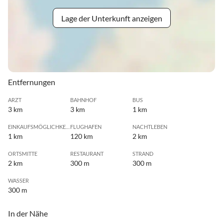
Lage der Unterkunft anzeigen
Entfernungen
ARZT
BAHNHOF
BUS
3 km
3 km
1 km
EINKAUFSMÖGLICHKEIT
FLUGHAFEN
NACHTLEBEN
1 km
120 km
2 km
ORTSMITTE
RESTAURANT
STRAND
2 km
300 m
300 m
WASSER
300 m
In der Nähe