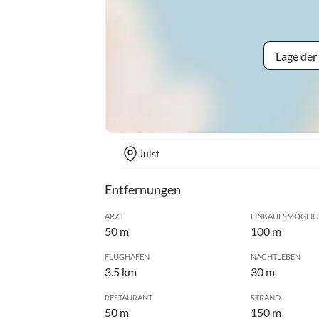
Lage der
Juist
Entfernungen
ARZT
EINKAUFSMÖGLIC
50 m
100 m
FLUGHAFEN
NACHTLEBEN
3.5 km
30 m
RESTAURANT
STRAND
50 m
150 m