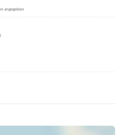
en angegeben
g