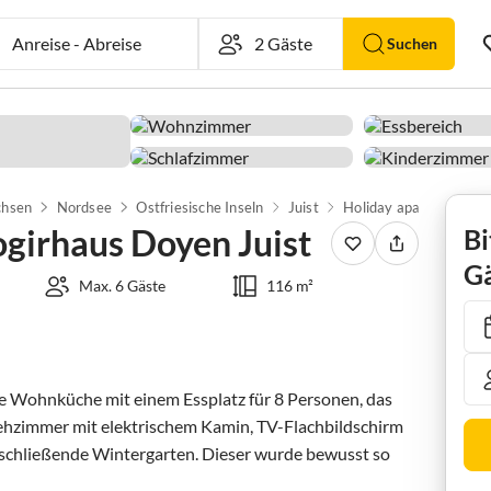
Anreise
-
Abreise
Suchen
chsen
Nordsee
Ostfriesische Inseln
Juist
girhaus Doyen Juist
Bi
Gä
Max. 6 Gäste
116 m²
e Wohnküche mit einem Essplatz für 8 Personen, das 
ehzimmer mit elektrischem Kamin, TV-Flachbildschirm 
chließende Wintergarten. Dieser wurde bewusst so 