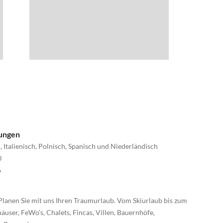
nungen
, Italienisch, Polnisch, Spanisch und Niederländisch
0
6
Planen Sie mit uns Ihren Traumurlaub. Vom Skiurlaub bis zum
äuser, FeWo’s, Chalets, Fincas, Villen, Bauernhöfe,