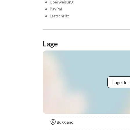
•
Überweisung
•
PayPal
•
Lastschrift
Lage
Lage der
Buggiano