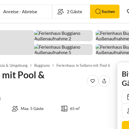
Anreise
-
Abreise
Suchen
toia & Umgebung
Buggiano
Ferienhaus in Sellano mit Pool & Sonnenterrasse
 mit Pool &
Bi
Gä
g
Max. 5 Gäste
65 m²