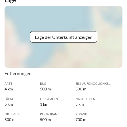
Lage
Lage der Unterkunft anzeigen
Entfernungen
ARZT
BUS
EINKAUFSMÖGLICHKEIT
4 km
500 m
500 m
FÄHRE
FLUGHAFEN
NACHTLEBEN
5 km
1 km
5 km
ORTSMITTE
RESTAURANT
STRAND
500 m
500 m
700 m