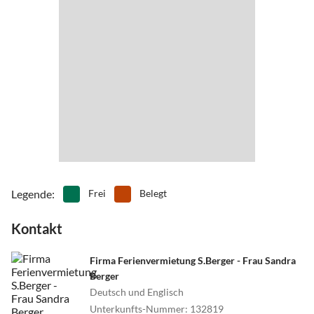
•
Lagerfeuer
•
Minigolf
•
Museen
•
Nachtleben
•
Nordic Walking
•
Radfahren/ Cycling
•
Reiten
•
Schwimmen
•
Segeln
•
Sehenswürdigkeiten
•
Spielplatz
•
Surfen
•
Tanzen
•
Tennis
•
Tischtennis
•
Vögel beobachten
•
Volleyball
•
Wandern
•
Wassersport
•
Wattwandern
•
Weinprobe
•
Wellness
•
Windsurfen
•
Zelten
Legende
:
Frei
Belegt
Kontakt
Firma Ferienvermietung S.Berger - Frau Sandra
Berger
Deutsch und Englisch
Unterkunfts-Nummer
:
132819