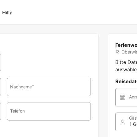
Hilfe
Ferienw
Oberwi
Bitte Da
auswähle
Reiseda
Nachname
*
Anr
Telefon
Gäs
1 G