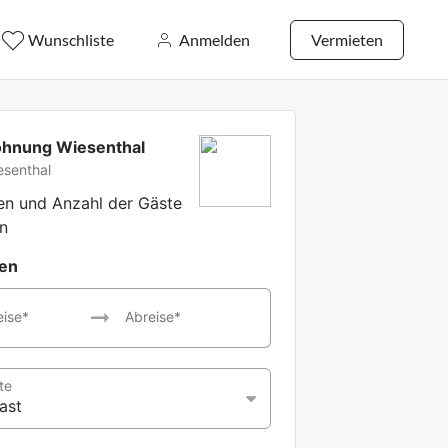
Wunschliste
Anmelden
Vermieten
ohnung Wiesenthal
esenthal
ten und Anzahl der Gäste
n
ten
eise*
Abreise*
te
ast