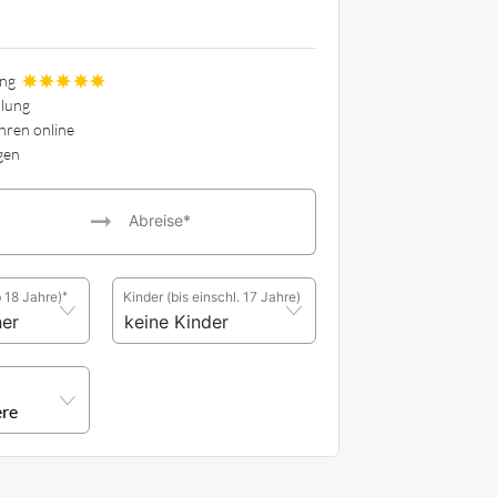
ung
lung
ahren online
gen
Abreise*
 18 Jahre)
*
Kinder
(bis einschl. 17 Jahre)