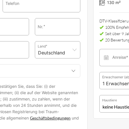
130 m²
Telefon
DTV-Klassifizier
Nr.
*
100% Empfeh
Seit über 9 J
20 Bewertun
Land
*
Anreise*
Erwachsener
(ab
tätigen Sie, dass Sie: (i) der
mmen; (ii) die auf der Website genannten
(iii) zustimmen, zu zahlen, wenn der
Haustiere
erhalb von 24 Stunden annimmt, und die
enlosen Registrierung bei Traum-
die allgemeinen
Geschäftsbedingungen
und