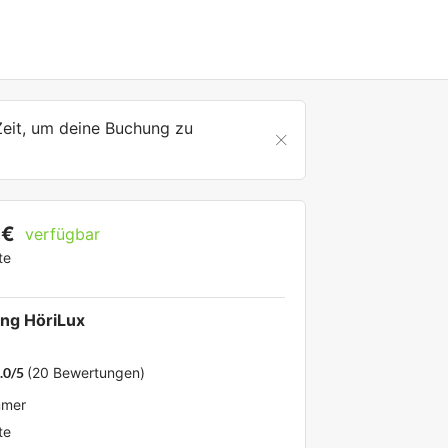
Zeit, um deine Buchung zu
 €
verfügbar
te
ng HöriLux
.0/5
(20 Bewertungen)
mmer
te