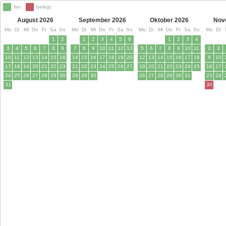
frei
belegt
August 2026
September 2026
Oktober 2026
Nov
Mo
Di
Mi
Do
Fr
Sa
So
Mo
Di
Mi
Do
Fr
Sa
So
Mo
Di
Mi
Do
Fr
Sa
So
Mo
Di
1
2
1
2
3
4
5
6
1
2
3
4
3
4
5
6
7
8
9
7
8
9
10
11
12
13
5
6
7
8
9
10
11
2
3
10
11
12
13
14
15
16
14
15
16
17
18
19
20
12
13
14
15
16
17
18
9
10
17
18
19
20
21
22
23
21
22
23
24
25
26
27
19
20
21
22
23
24
25
16
17
24
25
26
27
28
29
30
28
29
30
26
27
28
29
30
31
23
24
31
30