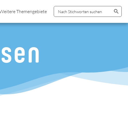
Search Button
Search
Weitere Themengebiete
for:
isen