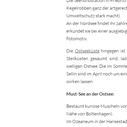
Die Seehundstation in Friedric
Kegelrobben ganz der artgerec
Umweltschutz stark macht).
An der Nordsee findet ihr zahl
erkundet sie bei einer ausgiebi
Fotomotiv.
Die
Ostseeküste
hingegen ist 
Steilküsten gesäumt sind, l
welligen Ostsee. Die im Somme
Sellin sind im April noch um ein
wirken lassen.
Must-See an der Ostsee:
Bestaunt kuriose Muscheln von
Nähe von Boltenhagen).
Im Ozeaneum in der Hansestadt 