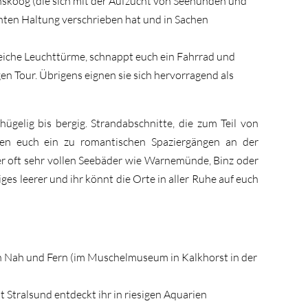
hskoog (die sich mit der Aufzucht von Seehunden und
hten Haltung verschrieben hat und in Sachen
reiche Leuchttürme, schnappt euch ein Fahrrad und
gen Tour. Übrigens eignen sie sich hervorragend als
hügelig bis bergig. Strandabschnitte, die zum Teil von
aden euch ein zu romantischen Spaziergängen an der
r oft sehr vollen Seebäder wie Warnemünde, Binz oder
iges leerer und ihr könnt die Orte in aller Ruhe auf euch
 Nah und Fern (im Muschelmuseum in Kalkhorst in der
Stralsund entdeckt ihr in riesigen Aquarien