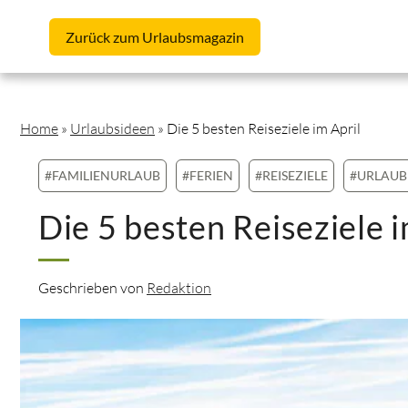
Skip to content
Zurück
zum Urlaubsmagazin
Home
»
Urlaubsideen
»
Die 5 besten Reiseziele im April
#FAMILIENURLAUB
#FERIEN
#REISEZIELE
#URLAUB
Die 5 besten Reiseziele i
Geschrieben von
Redaktion