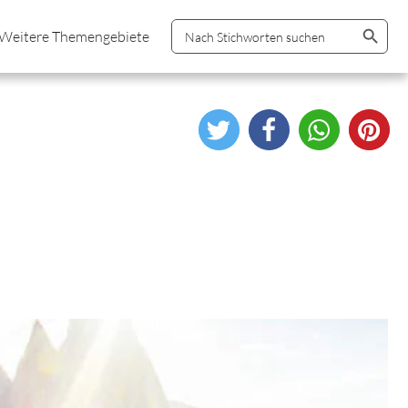
Search Button
Search
Weitere Themengebiete
for: