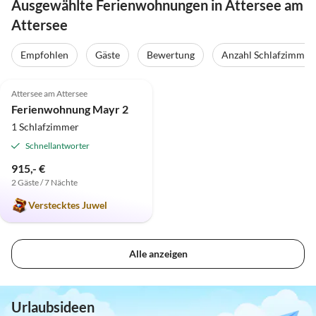
Ausgewählte Ferienwohnungen in Attersee am
Attersee
Empfohlen
Gäste
Bewertung
Anzahl Schlafzimmer
5.0
(1)
Attersee am Attersee
Ferienwohnung Mayr 2
1 Schlafzimmer
Schnellantworter
915,- €
2 Gäste / 7 Nächte
Verstecktes Juwel
Alle anzeigen
Urlaubsideen