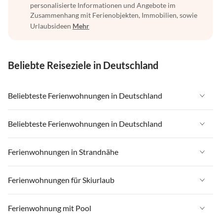
personalisierte Informationen und Angebote im
Zusammenhang mit Ferienobjekten, Immobilien, sowie
Urlaubsideen
Mehr
Beliebte Reiseziele in Deutschland
Beliebteste Ferienwohnungen in Deutschland
Ferienwohnungen in Deutschland
Beliebteste Ferienwohnungen in Deutschland
Ferienwohnungen in Ostsee
Ferienwohnungen in Deutschland
Ferienwohnungen in Strandnähe
Ferienwohnungen in Nordsee
Ferienwohnungen in Ostsee
Ferienwohnungen in Schleswig-Holstein
Ferienwohnungen in Strandnähe in Deutschland
Ferienwohnungen für Skiurlaub
Ferienwohnungen in Nordsee
Ferienwohnungen in Mecklenburg-Vorpommern
Ferienwohnungen in Strandnähe in Ostsee
Ferienwohnungen in Schleswig-Holstein
Ferienwohnungen für Skiurlaub in Deutschland
Ferienwohnung mit Pool
Ferienwohnungen in Niedersachsen
Ferienwohnungen in Strandnähe in Nordsee