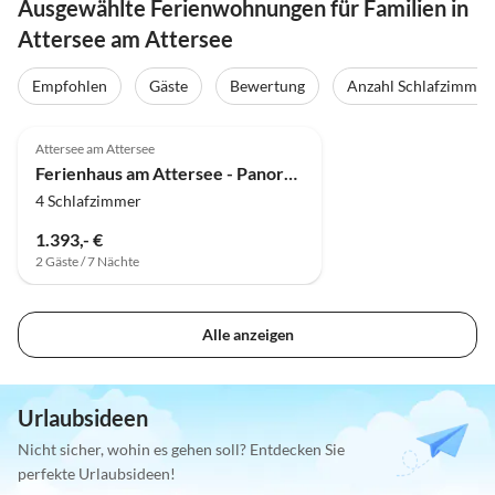
Ausgewählte Ferienwohnungen für Familien in
Attersee am Attersee
Empfohlen
Gäste
Bewertung
Anzahl Schlafzimmer
4.9
(4)
Attersee am Attersee
Ferienhaus am Attersee - Panoramavilla Malerhügel
4 Schlafzimmer
1.393,- €
2 Gäste / 7 Nächte
Alle anzeigen
Urlaubsideen
Nicht sicher, wohin es gehen soll? Entdecken Sie
perfekte Urlaubsideen!