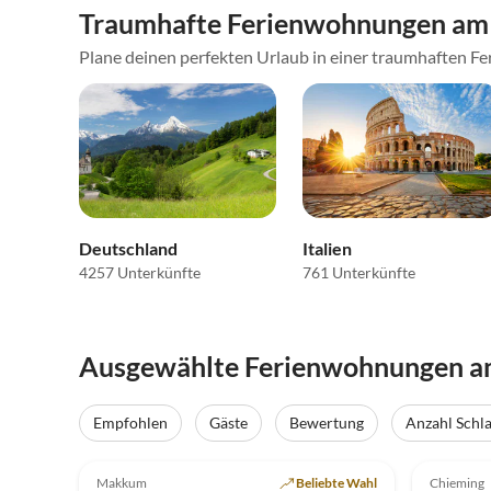
Traumhafte Ferienwohnungen am 
Plane deinen perfekten Urlaub in einer traumhaften Fer
Deutschland
Italien
4257 Unterkünfte
761 Unterkünfte
Ausgewählte Ferienwohnungen a
Empfohlen
Gäste
Bewertung
Anzahl Schl
4.9
(35)
Top-Inserat
4.9
Makkum
Beliebte Wahl
Chieming