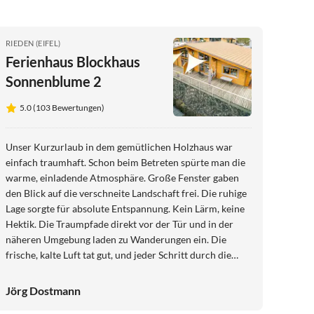
RIEDEN (EIFEL)
Ferienhaus Blockhaus
Sonnenblume 2
5.0 (103 Bewertungen)
Unser Kurzurlaub in dem gemütlichen Holzhaus war
einfach traumhaft. Schon beim Betreten spürte man die
warme, einladende Atmosphäre. Große Fenster gaben
den Blick auf die verschneite Landschaft frei. Die ruhige
Lage sorgte für absolute Entspannung. Kein Lärm, keine
Hektik. Die Traumpfade direkt vor der Tür und in der
näheren Umgebung laden zu Wanderungen ein. Die
frische, kalte Luft tat gut, und jeder Schritt durch die
Natur fühlte sich befreiend an. Nach einem aktiven Tag
draußen war es besonders schön, ins warme Holzhaus
Jörg Dostmann
zurückzukehren, sich einzukuscheln und den Abend