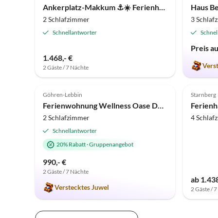
Ankerplatz-Makkum ⚓☀️ Ferienhaus Wasserperle
Haus Be
2 Schlafzimmer
3 Schlaf
Schnellantworter
Schnel
Preis a
1.468,- €
Vers
2 Gäste / 7 Nächte
5.0
(7)
Top-Inserat
4.8
Göhren-Lebbin
Starnberg
Super-Gastgeber
Ferienwohnung Wellness Oase Domizil Eden
Ferienh
2 Schlafzimmer
4 Schlaf
Schnellantworter
20% Rabatt
·
Gruppenangebot
990,- €
2 Gäste / 7 Nächte
ab 1.438
Verstecktes Juwel
2 Gäste / 