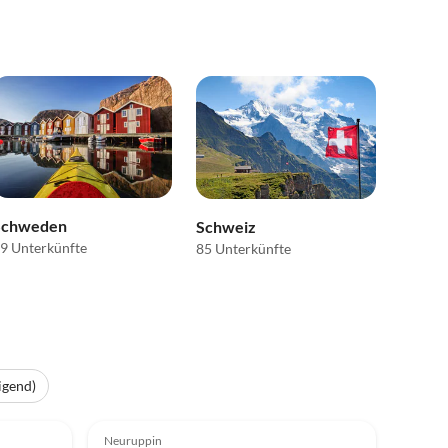
Schweden
Schweiz
9 Unterkünfte
85 Unterkünfte
igend)
Top-Inserat
4.5
(10)
Top-Inserat
Neuruppin