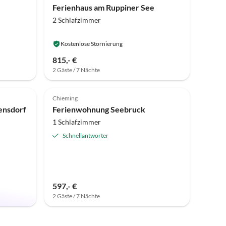
Ferienhaus am Ruppiner See
2 Schlafzimmer
Kostenlose Stornierung
815,- €
2 Gäste / 7 Nächte
Top-Inserat
Top-Inserat
Chieming
ensdorf
Ferienwohnung Seebruck
1 Schlafzimmer
Schnellantworter
597,- €
2 Gäste / 7 Nächte