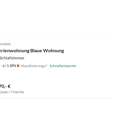
4.8
(14)
ondsee
erienwohnung Blaue Wohnung
 Schlafzimmer
4
/ 5
Klassifizierung
Schnellantworter
70,- €
Gäste / 7 Nächte