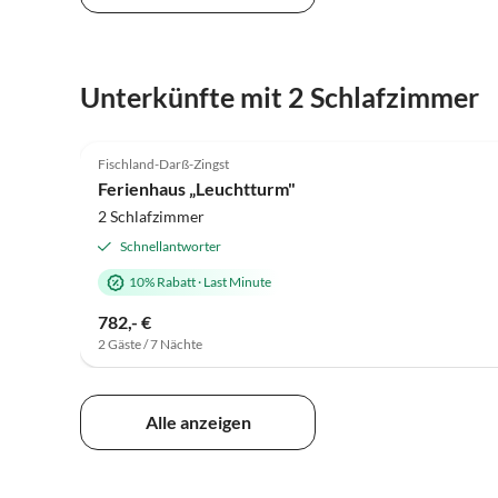
Unterkünfte mit 2 Schlafzimmer
5.0
(35)
Fischland-Darß-Zingst
Ferienhaus „Leuchtturm"
2 Schlafzimmer
Schnellantworter
10% Rabatt
·
Last Minute
782,- €
2 Gäste / 7 Nächte
Alle anzeigen