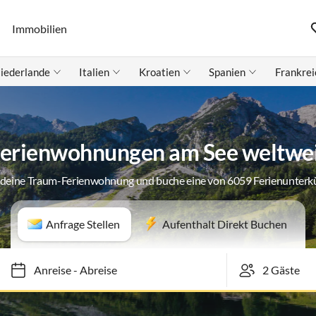
Immobilien
iederlande
Italien
Kroatien
Spanien
Frankrei
erienwohnungen am See weltwe
 deine Traum-Ferienwohnung und buche eine von 6059 Ferienunterk
Anfrage Stellen
Aufenthalt Direkt Buchen
Anreise
-
Abreise