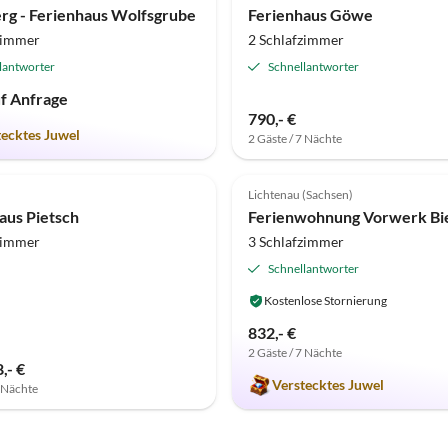
rg - Ferienhaus Wolfsgrube
Ferienhaus Göwe
zimmer
2 Schlafzimmer
lantworter
Schnellantworter
uf Anfrage
790,- €
tecktes Juwel
2 Gäste / 7 Nächte
(5)
Top-Inserat
5.0
(2)
Lichtenau (Sachsen)
aus Pietsch
Ferienwohnung Vorwerk Bi
zimmer
3 Schlafzimmer
Schnellantworter
Kostenlose Stornierung
832,- €
2 Gäste / 7 Nächte
,- €
Verstecktes Juwel
7 Nächte