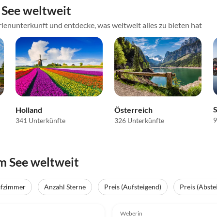
See weltweit
ienunterkunft und entdecke, was weltweit alles zu bieten hat
Holland
Österreich
9
341 Unterkünfte
326 Unterkünfte
m See weltweit
afzimmer
Anzahl Sterne
Preis (Aufsteigend)
Preis (Abste
(23)
Top-Inserat
4.9
(11)
Weberin
Hundefreundlich