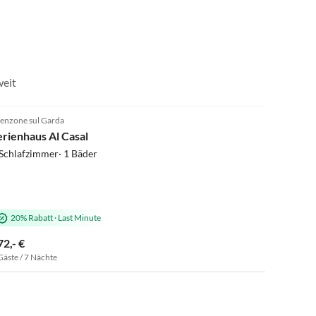
gemütlich ausklingen zu lassen. Dieser Kurzurlaub war
die perfekte Kombination aus Erholung, Naturerlebnis
und purem Wohlgefühl - eine kleine Auszeit mit großer
Wirkung. Es besteht eine große Wiederholungsgefahr.
weit
5.0
(25)
enzone sul Garda
erienhaus Al Casal
Schlafzimmer· 1 Bäder
20% Rabatt
·
Last Minute
72,- €
Gäste / 7 Nächte