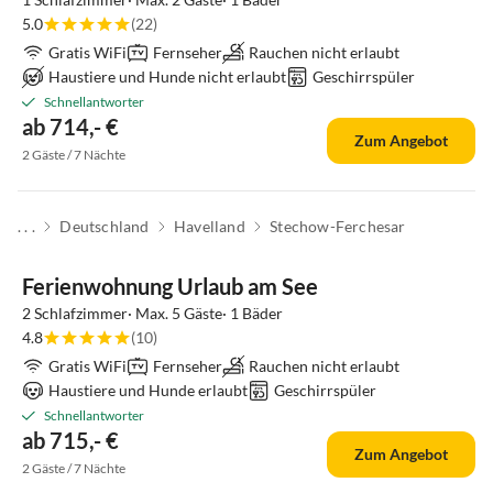
5.0
(22)
Gratis WiFi
Fernseher
Rauchen nicht erlaubt
Haustiere und Hunde nicht erlaubt
Geschirrspüler
Schnellantworter
ab 714,- €
Zum Angebot
2 Gäste / 7 Nächte
. . .
Deutschland
Havelland
Stechow-Ferchesar
Top-Inserat
Ferienwohnung Urlaub am See
2 Schlafzimmer· Max. 5 Gäste· 1 Bäder
4.8
(10)
Gratis WiFi
Fernseher
Rauchen nicht erlaubt
Haustiere und Hunde erlaubt
Geschirrspüler
Schnellantworter
ab 715,- €
Zum Angebot
2 Gäste / 7 Nächte