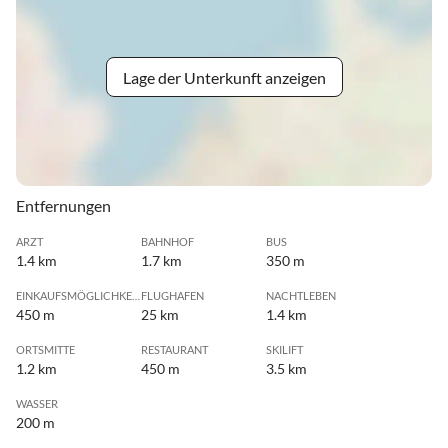
Lage der Unterkunft anzeigen
Entfernungen
ARZT
BAHNHOF
BUS
1.4 km
1.7 km
350 m
EINKAUFSMÖGLICHKEIT
FLUGHAFEN
NACHTLEBEN
450 m
25 km
1.4 km
ORTSMITTE
RESTAURANT
SKILIFT
1.2 km
450 m
3.5 km
WASSER
200 m