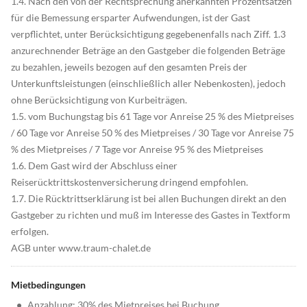
1.4. Nach den von der Rechtsprechung anerkannten Prozentsätzen
für die Bemessung ersparter Aufwendungen, ist der Gast
verpflichtet, unter Berücksichtigung gegebenenfalls nach Ziff. 1.3
anzurechnender Beträge an den Gastgeber die folgenden Beträge
zu bezahlen, jeweils bezogen auf den gesamten Preis der
Unterkunftsleistungen (einschließlich aller Nebenkosten), jedoch
ohne Berücksichtigung von Kurbeiträgen.
1.5. vom Buchungstag bis 61 Tage vor Anreise 25 % des Mietpreises
/ 60 Tage vor Anreise 50 % des Mietpreises / 30 Tage vor Anreise 75
% des Mietpreises / 7 Tage vor Anreise 95 % des Mietpreises
1.6. Dem Gast wird der Abschluss einer
Reiserücktrittskostenversicherung dringend empfohlen.
1.7. Die Rücktrittserklärung ist bei allen Buchungen direkt an den
Gastgeber zu richten und muß im Interesse des Gastes in Textform
erfolgen.
AGB unter www.traum-chalet.de
Mietbedingungen
•
Anzahlung: 30% des Mietpreises bei Buchung