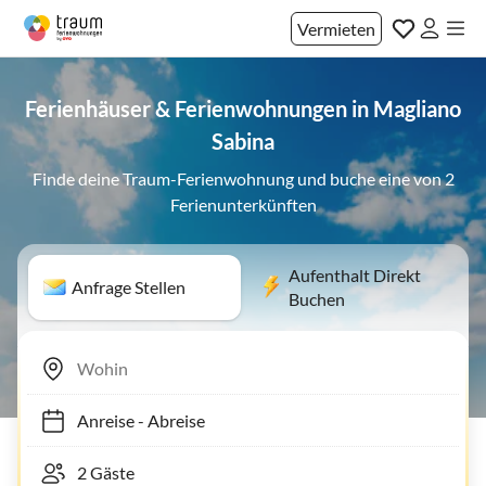
Vermieten
Ferienhäuser & Ferienwohnungen in Magliano
Sabina
Finde deine Traum-Ferienwohnung und buche eine von 2
Ferienunterkünften
Aufenthalt Direkt
Anfrage Stellen
Buchen
Anreise
-
Abreise