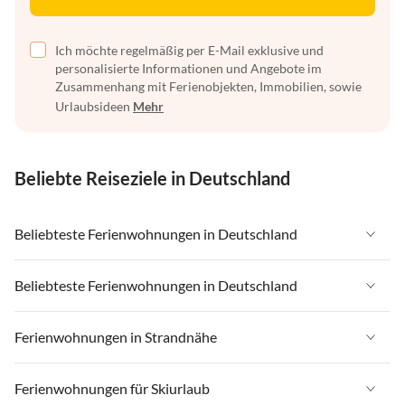
Ich möchte regelmäßig per E-Mail exklusive und
personalisierte Informationen und Angebote im
Zusammenhang mit Ferienobjekten, Immobilien, sowie
Urlaubsideen
Mehr
Beliebte Reiseziele in Deutschland
Beliebteste Ferienwohnungen in Deutschland
Ferienwohnungen in Deutschland
Beliebteste Ferienwohnungen in Deutschland
Ferienwohnungen in Ostsee
Ferienwohnungen in Deutschland
Ferienwohnungen in Strandnähe
Ferienwohnungen in Nordsee
Ferienwohnungen in Ostsee
Ferienwohnungen in Schleswig-Holstein
Ferienwohnungen in Strandnähe in Deutschland
Ferienwohnungen für Skiurlaub
Ferienwohnungen in Nordsee