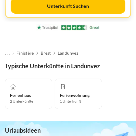
Unterkunft Suchen
. . .
Finistère
Brest
Landunvez
Typische Unterkünfte in Landunvez
Ferienhaus
Ferienwohnung
2
Unterkünfte
1
Unterkunft
Urlaubsideen