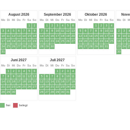
August 2026
September 2026
Oktober 2026
Nove
Mo
Di
Mi
Do
Fr
Sa
So
Mo
Di
Mi
Do
Fr
Sa
So
Mo
Di
Mi
Do
Fr
Sa
So
Mo
Di
M
1
2
1
2
3
4
5
6
1
2
3
4
3
4
5
6
7
8
9
7
8
9
10
11
12
13
5
6
7
8
9
10
11
2
3
10
11
12
13
14
15
16
14
15
16
17
18
19
20
12
13
14
15
16
17
18
9
10
1
17
18
19
20
21
22
23
21
22
23
24
25
26
27
19
20
21
22
23
24
25
16
17
1
24
25
26
27
28
29
30
28
29
30
26
27
28
29
30
31
23
24
2
31
30
Juni 2027
Juli 2027
Mo
Di
Mi
Do
Fr
Sa
So
Mo
Di
Mi
Do
Fr
Sa
So
1
2
3
4
5
6
1
2
3
4
7
8
9
10
11
12
13
5
6
7
8
9
10
11
14
15
16
17
18
19
20
12
13
14
15
16
17
18
21
22
23
24
25
26
27
19
20
21
22
23
24
25
28
29
30
26
27
28
29
30
31
frei
belegt