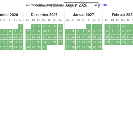
zur Verfügung gestellt von
www.traum-ferienwohnungen.de
Reisemonat wählen
mber 2026
Dezember 2026
Januar 2027
Februar 202
i
Do
Fr
Sa
So
Mo
Di
Mi
Do
Fr
Sa
So
Mo
Di
Mi
Do
Fr
Sa
So
Mo
Di
Mi
Do
Fr
1
1
2
3
4
5
6
1
2
3
1
2
3
4
5
4
5
6
7
8
7
8
9
10
11
12
13
4
5
6
7
8
9
10
8
9
10
11
12
1
12
13
14
15
14
15
16
17
18
19
20
11
12
13
14
15
16
17
15
16
17
18
19
8
19
20
21
22
21
22
23
24
25
26
27
18
19
20
21
22
23
24
22
23
24
25
26
5
26
27
28
29
28
29
30
31
25
26
27
28
29
30
31