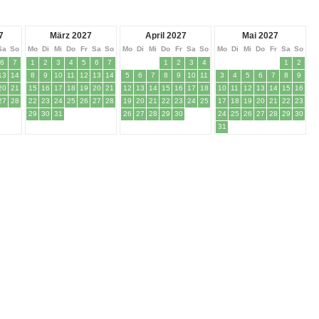
7
März 2027
April 2027
Mai 2027
Sa
So
Mo
Di
Mi
Do
Fr
Sa
So
Mo
Di
Mi
Do
Fr
Sa
So
Mo
Di
Mi
Do
Fr
Sa
So
6
7
1
2
3
4
5
6
7
1
2
3
4
1
2
13
14
8
9
10
11
12
13
14
5
6
7
8
9
10
11
3
4
5
6
7
8
9
20
21
15
16
17
18
19
20
21
12
13
14
15
16
17
18
10
11
12
13
14
15
16
27
28
22
23
24
25
26
27
28
19
20
21
22
23
24
25
17
18
19
20
21
22
23
29
30
31
26
27
28
29
30
24
25
26
27
28
29
30
31