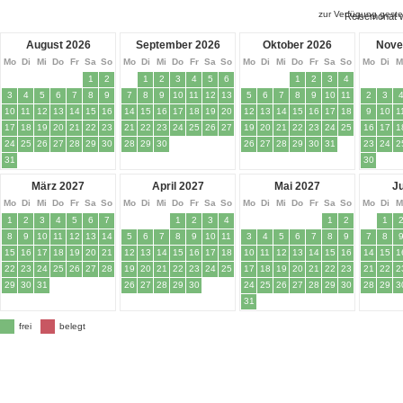
zur Verfügung geste
Reisemonat 
August 2026
September 2026
Oktober 2026
Nove
Mo
Di
Mi
Do
Fr
Sa
So
Mo
Di
Mi
Do
Fr
Sa
So
Mo
Di
Mi
Do
Fr
Sa
So
Mo
Di
M
1
2
1
2
3
4
5
6
1
2
3
4
3
4
5
6
7
8
9
7
8
9
10
11
12
13
5
6
7
8
9
10
11
2
3
10
11
12
13
14
15
16
14
15
16
17
18
19
20
12
13
14
15
16
17
18
9
10
1
17
18
19
20
21
22
23
21
22
23
24
25
26
27
19
20
21
22
23
24
25
16
17
1
24
25
26
27
28
29
30
28
29
30
26
27
28
29
30
31
23
24
2
31
30
März 2027
April 2027
Mai 2027
J
Mo
Di
Mi
Do
Fr
Sa
So
Mo
Di
Mi
Do
Fr
Sa
So
Mo
Di
Mi
Do
Fr
Sa
So
Mo
Di
M
1
2
3
4
5
6
7
1
2
3
4
1
2
1
8
9
10
11
12
13
14
5
6
7
8
9
10
11
3
4
5
6
7
8
9
7
8
15
16
17
18
19
20
21
12
13
14
15
16
17
18
10
11
12
13
14
15
16
14
15
1
22
23
24
25
26
27
28
19
20
21
22
23
24
25
17
18
19
20
21
22
23
21
22
2
29
30
31
26
27
28
29
30
24
25
26
27
28
29
30
28
29
3
31
frei
belegt