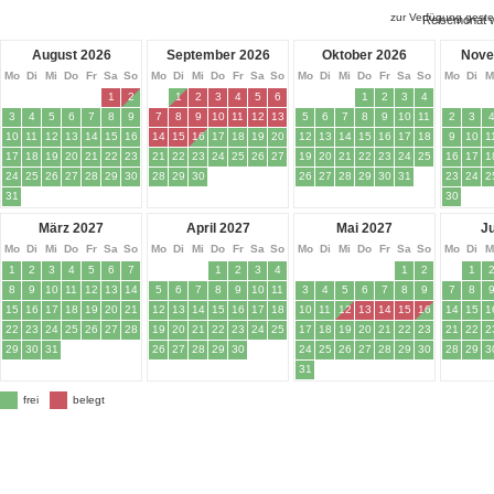
zur Verfügung geste
Reisemonat 
August 2026
September 2026
Oktober 2026
Nove
Mo
Di
Mi
Do
Fr
Sa
So
Mo
Di
Mi
Do
Fr
Sa
So
Mo
Di
Mi
Do
Fr
Sa
So
Mo
Di
M
1
2
1
2
3
4
5
6
1
2
3
4
3
4
5
6
7
8
9
7
8
9
10
11
12
13
5
6
7
8
9
10
11
2
3
10
11
12
13
14
15
16
14
15
16
17
18
19
20
12
13
14
15
16
17
18
9
10
1
17
18
19
20
21
22
23
21
22
23
24
25
26
27
19
20
21
22
23
24
25
16
17
1
24
25
26
27
28
29
30
28
29
30
26
27
28
29
30
31
23
24
2
31
30
März 2027
April 2027
Mai 2027
J
Mo
Di
Mi
Do
Fr
Sa
So
Mo
Di
Mi
Do
Fr
Sa
So
Mo
Di
Mi
Do
Fr
Sa
So
Mo
Di
M
1
2
3
4
5
6
7
1
2
3
4
1
2
1
8
9
10
11
12
13
14
5
6
7
8
9
10
11
3
4
5
6
7
8
9
7
8
15
16
17
18
19
20
21
12
13
14
15
16
17
18
10
11
12
13
14
15
16
14
15
1
22
23
24
25
26
27
28
19
20
21
22
23
24
25
17
18
19
20
21
22
23
21
22
2
29
30
31
26
27
28
29
30
24
25
26
27
28
29
30
28
29
3
31
frei
belegt