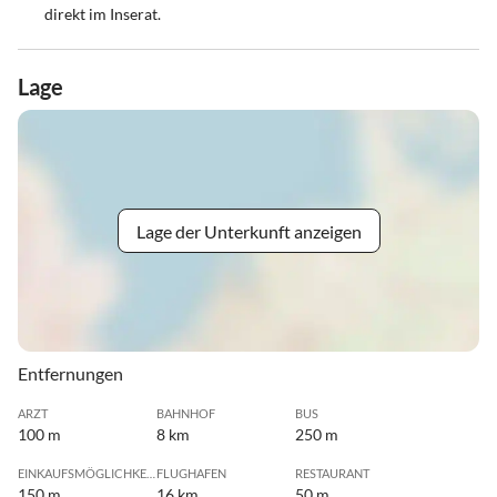
direkt im Inserat.
Lage
Lage der Unterkunft anzeigen
Entfernungen
ARZT
BAHNHOF
BUS
100 m
8 km
250 m
EINKAUFSMÖGLICHKEIT
FLUGHAFEN
RESTAURANT
150 m
16 km
50 m