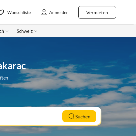
Vermieten
Wunschliste
Anmelden
ch
Schweiz
akarac
ften
Suchen