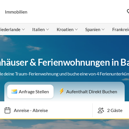
Immobilien
iederlande
Italien
Kroatien
Spanien
Frankrei
nhäuser & Ferienwohnungen in B
de deine Traum-Ferienwohnung und buche eine von 4 Ferienunterkün
Anfrage Stellen
Aufenthalt Direkt Buchen
Anreise
-
Abreise