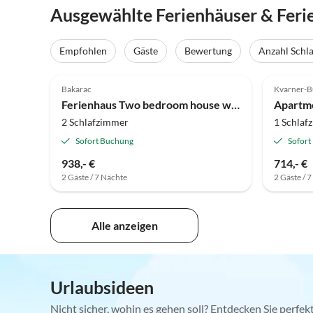
Ausgewählte Ferienhäuser & Fer
Empfohlen
Gäste
Bewertung
Anzahl Schl
Bakarac
Kvarner-B
Ferienhaus Two bedroom house with terrace Zlobin, Gorski kotar K-15452
2 Schlafzimmer
1 Schlaf
Sofort Buchung
Sofort
938,- €
714,- €
2 Gäste / 7 Nächte
2 Gäste / 
Alle anzeigen
Urlaubsideen
Nicht sicher, wohin es gehen soll? Entdecken Sie perfe