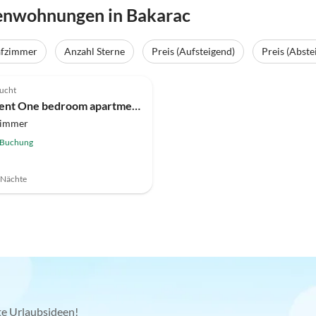
ienwohnungen in Bakarac
afzimmer
Anzahl Sterne
Preis (Aufsteigend)
Preis (Abste
ucht
Apartment One bedroom apartment with terrace and sea view Bakarac, Kraljevica A-21710-a
zimmer
 Buchung
7 Nächte
kte Urlaubsideen!