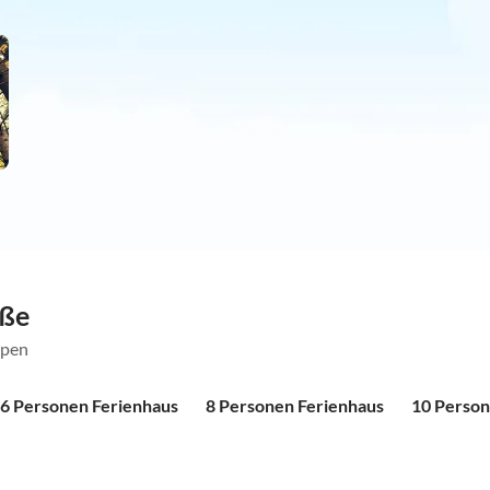
öße
ppen
6 Personen Ferienhaus
8 Personen Ferienhaus
10 Person