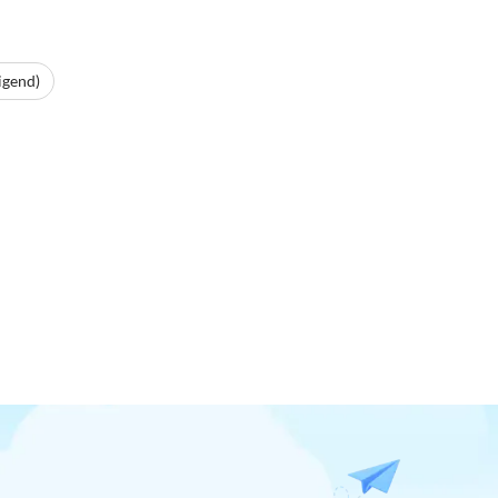
igend)