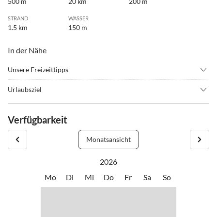
500 m
20 km
200 m
STRAND
WASSER
1.5 km
150 m
In der Nähe
Unsere Freizeittipps
•
Angeln
•
Schifffahrt/Bootstour
Urlaubsziel
•
Schwimmen
Unser Haus liegt im idyllischen Rankwitz im Lieper Winkel.
Optimal um zu entspannen und einfach mal seine Zeit am
Verfügbarkeit
Peenstrom oder Meer, auf unserer Terrasse oder bei einem
erholsamen Spaziergang durch den Lieper Winkel zu genießen.
Monatsansicht
2026
Mo
Di
Mi
Do
Fr
Sa
So